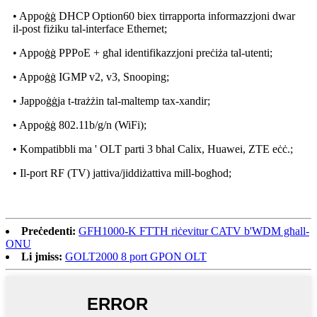
• Appoġġ DHCP Option60 biex tirrapporta informazzjoni dwar
il-post fiżiku tal-interface Ethernet;
• Appoġġ PPPoE + għal identifikazzjoni preċiża tal-utenti;
• Appoġġ IGMP v2, v3, Snooping;
• Jappoġġja t-trażżin tal-maltemp tax-xandir;
• Appoġġ 802.11b/g/n (WiFi);
• Kompatibbli ma ' OLT parti 3 bħal Calix, Huawei, ZTE eċċ.;
• Il-port RF (TV) jattiva/jiddiżattiva mill-bogħod;
Preċedenti:
GFH1000-K FTTH riċevitur CATV b'WDM għall-
ONU
Li jmiss:
GOLT2000 8 port GPON OLT