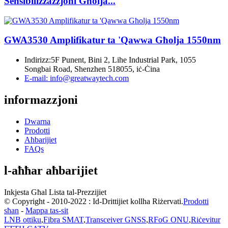
Sensibilizzazzjoni Għolja...
GWA3530 Amplifikatur ta 'Qawwa Għolja 1550nm
Indirizz:
5F Punent, Bini 2, Lihe Industrial Park, 1055
Songbai Road, Shenzhen 518055, iċ-Ċina
E-mail:
info@greatwaytech.com
informazzjoni
Dwarna
Prodotti
Aħbarijiet
FAQs
l-aħħar aħbarijiet
Inkjesta Għal Lista tal-Prezzijiet
© Copyright - 2010-2022 : Id-Drittijiet kollha Riżervati.
Prodotti
sħan
-
Mappa tas-sit
LNB ottiku
,
Fibra SMAT
,
Transceiver GNSS
,
RFoG ONU
,
Riċevitur