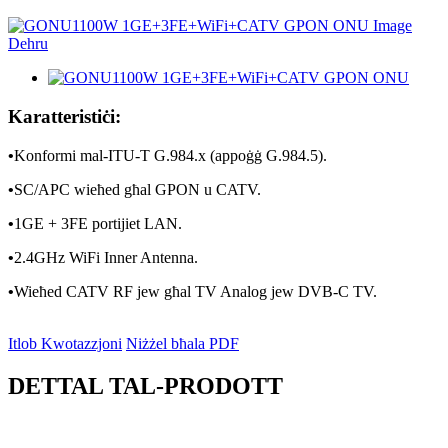
Karatteristiċi:
•
Konformi mal-ITU-T G.984.x (appoġġ G.984.5).
•
SC/APC wieħed għal GPON u CATV.
•
1GE + 3FE portijiet LAN.
•
2.4GHz WiFi Inner Antenna.
•
Wieħed CATV RF jew għal TV Analog jew DVB-C TV.
Itlob Kwotazzjoni
Niżżel bħala PDF
DETTAL TAL-PRODOTT