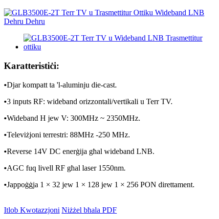
Karatteristiċi:
•
Djar kompatt ta 'l-aluminju die-cast.
•
3 inputs RF: wideband orizzontali/vertikali u Terr TV.
•
Wideband H jew V: 300MHz ~ 2350MHz.
•
Televiżjoni terrestri: 88MHz -250 MHz.
•
Reverse 14V DC enerġija għal wideband LNB.
•
AGC fuq livell RF għal laser 1550nm.
•
Jappoġġja 1 × 32 jew 1 × 128 jew 1 × 256 PON direttament.
Itlob Kwotazzjoni
Niżżel bħala PDF