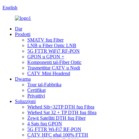
English
Dar
Prodotti
SMATV fuq Fiber
LNB u Fiber Optic LNB
5G FTTR WiFi7 RF-PON
GPON u GPON +
Komponenti tal-Fiber Optic
Trasmettitur CATV u Nodi
CATV Mini Headend
Dwarna
Tour tal-Fabbrika
Ċertifikat
Privattivi
Soluzzjoni
Wieħed Sib<32TP DTH fuq Fibra
Wieħed Sat 32 + TP DTH fuq fibra
Żewġ Satelliti DTH fuq Fiber
4 Sats fuq GPON
5G FTTR Wi-Fi7 RF-PON
CATV HFC għal 100% FTTH