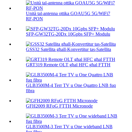
Unità tal-antenna ottika GOAU5G 5G/WiFi7
RF-PON
SFP-GW32TG-20Dx 10Gpbs SFP+ Modulu
GSS32 Satellita għall-Konvertitur tas-Satellita
GRT319 Remote OLT għal HFC għal FTTH
GLB3500M-4 Terr TV u One Quattro LNB fuq
fibra
GFH2009 RFoG FTTH Micronode
GLB3500M-3 Terr TV u One wideband LNB
fuq fibra