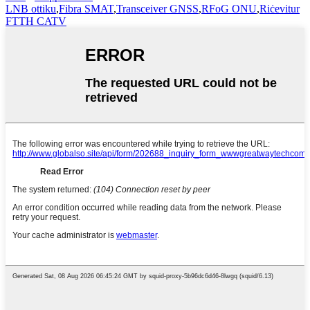
LNB ottiku
,
Fibra SMAT
,
Transceiver GNSS
,
RFoG ONU
,
Riċevitur
FTTH CATV