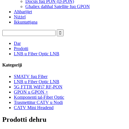
Docsis fuq PON (D-PON)
Għaliex daħħal Satellite fuq GPON
Aħbarijiet
Niżżel
Ikkuntattjana
Dar
Prodotti
LNB u Fiber Optic LNB
Kategoriji
SMATV fuq Fiber
LNB u Fiber Optic LNB
5G FTTR WiFi7 RF-PON
GPON u GPON +
Komponenti tal-Fiber Optic
Trasmettitur CATV u Nodi
CATV Mini Headend
Prodotti dehru