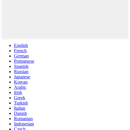
English
French
German
Portuguese
Spanish
Russian
Japanese
Korean
Arabic
Irish
Greek
Turkish
Italian
Danish
Romanian
Indonesian
Czech