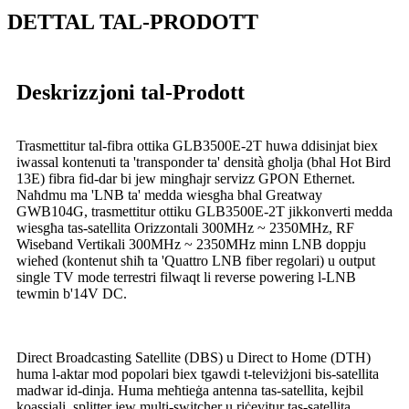
DETTAL TAL-PRODOTT
Deskrizzjoni tal-Prodott
Trasmettitur tal-fibra ottika GLB3500E-2T huwa ddisinjat biex
iwassal kontenuti ta 'transponder ta' densità għolja (bħal Hot Bird
13E) fibra fid-dar bi jew mingħajr servizz GPON Ethernet.
Naħdmu ma 'LNB ta' medda wiesgħa bħal Greatway
GWB104G, trasmettitur ottiku GLB3500E-2T jikkonverti medda
wiesgħa tas-satellita Orizzontali 300MHz ~ 2350MHz, RF
Wiseband Vertikali 300MHz ~ 2350MHz minn LNB doppju
wieħed (kontenut sħiħ ta 'Quattro LNB fiber regolari) u output
single TV mode terrestri filwaqt li reverse powering l-LNB
tewmin b'14V DC.
Direct Broadcasting Satellite (DBS) u Direct to Home (DTH)
huma l-aktar mod popolari biex tgawdi t-televiżjoni bis-satellita
madwar id-dinja. Huma meħtieġa antenna tas-satellita, kejbil
koassjali, splitter jew multi-switcher u riċevitur tas-satellita.