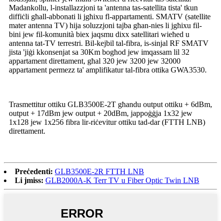
Madankollu, l-installazzjoni ta 'antenna tas-satellita tista' tkun
diffiċli għall-abbonati li jgħixu fl-appartamenti. SMATV (satellite
mater antenna TV) hija soluzzjoni tajba għan-nies li jgħixu fil-
bini jew fil-komunità biex jaqsmu dixx satellitari wieħed u
antenna tat-TV terrestri. Bil-kejbil tal-fibra, is-sinjal RF SMATV
jista 'jiġi kkonsenjat sa 30Km bogħod jew imqassam lil 32
appartament direttament, għal 320 jew 3200 jew 32000
appartament permezz ta' amplifikatur tal-fibra ottika GWA3530.
Trasmettitur ottiku GLB3500E-2T għandu output ottiku + 6dBm,
output + 17dBm jew output + 20dBm, jappoġġja 1x32 jew
1x128 jew 1x256 fibra lir-riċevitur ottiku tad-dar (FTTH LNB)
direttament.
Preċedenti:
GLB3500E-2R FTTH LNB
Li jmiss:
GLB2000A-K Terr TV u Fiber Optic Twin LNB