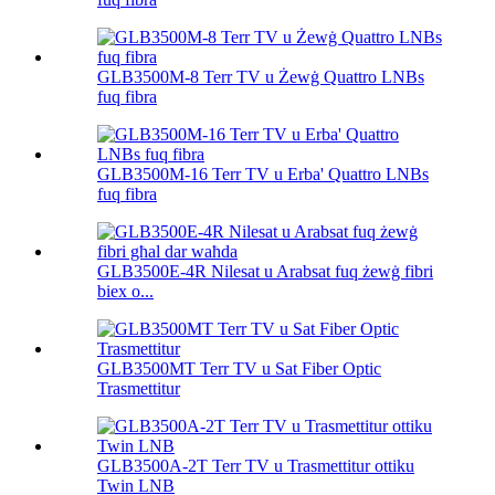
GLB3500M-8 Terr TV u Żewġ Quattro LNBs
fuq fibra
GLB3500M-16 Terr TV u Erba' Quattro LNBs
fuq fibra
GLB3500E-4R Nilesat u Arabsat fuq żewġ fibri
biex o...
GLB3500MT Terr TV u Sat Fiber Optic
Trasmettitur
GLB3500A-2T Terr TV u Trasmettitur ottiku
Twin LNB