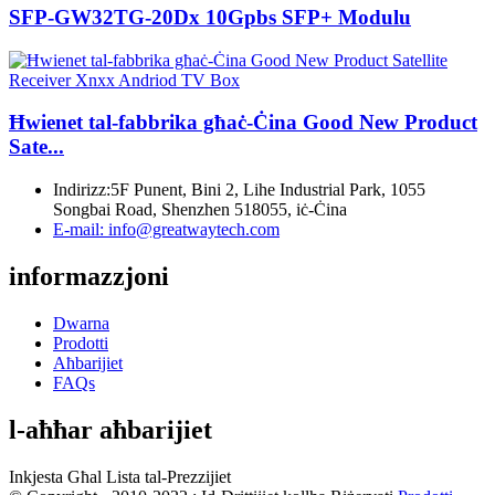
SFP-GW32TG-20Dx 10Gpbs SFP+ Modulu
Ħwienet tal-fabbrika għaċ-Ċina Good New Product
Sate...
Indirizz:
5F Punent, Bini 2, Lihe Industrial Park, 1055
Songbai Road, Shenzhen 518055, iċ-Ċina
E-mail:
info@greatwaytech.com
informazzjoni
Dwarna
Prodotti
Aħbarijiet
FAQs
l-aħħar aħbarijiet
Inkjesta Għal Lista tal-Prezzijiet