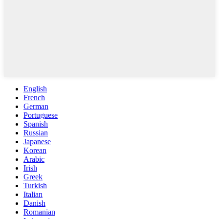
English
French
German
Portuguese
Spanish
Russian
Japanese
Korean
Arabic
Irish
Greek
Turkish
Italian
Danish
Romanian