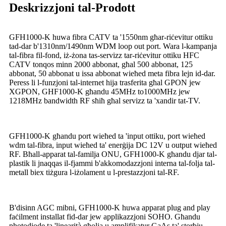
Deskrizzjoni tal-Prodott
GFH1000-K huwa fibra CATV ta '1550nm għar-riċevitur ottiku
tad-dar b'1310nm/1490nm WDM loop out port. Wara l-kampanja
tal-fibra fil-fond, iż-żona tas-servizz tar-riċevitur ottiku HFC
CATV tonqos minn 2000 abbonat, għal 500 abbonat, 125
abbonat, 50 abbonat u issa abbonat wieħed meta fibra lejn id-dar.
Peress li l-funzjoni tal-internet hija trasferita għal GPON jew
XGPON, GHF1000-K għandu 45MHz to1000MHz jew
1218MHz bandwidth RF sħiħ għal servizz ta 'xandir tat-TV.
GFH1000-K għandu port wieħed ta 'input ottiku, port wieħed
wdm tal-fibra, input wieħed ta' enerġija DC 12V u output wieħed
RF. Bħall-apparat tal-familja ONU, GFH1000-K għandu djar tal-
plastik li jnaqqas il-fjammi b'akkomodazzjoni interna tal-folja tal-
metall biex tiżgura l-iżolament u l-prestazzjoni tal-RF.
B'disinn AGC mibni, GFH1000-K huwa apparat plug and play
faċilment installat fid-dar jew applikazzjoni SOHO. Għandu
photodiode ta 'linearità għolja u amplifikatur GaAs ta' storbju