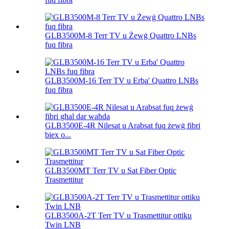
GLB3500M-8 Terr TV u Żewġ Quattro LNBs
fuq fibra
GLB3500M-16 Terr TV u Erba' Quattro LNBs
fuq fibra
GLB3500E-4R Nilesat u Arabsat fuq żewġ fibri
biex o...
GLB3500MT Terr TV u Sat Fiber Optic
Trasmettitur
GLB3500A-2T Terr TV u Trasmettitur ottiku
Twin LNB