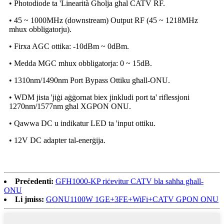
• Photodiode ta 'Linearità Għolja għal CATV RF.
• 45 ~ 1000MHz (downstream) Output RF (45 ~ 1218MHz
mhux obbligatorju).
• Firxa AGC ottika: -10dBm ~ 0dBm.
• Medda MGC mhux obbligatorja: 0 ~ 15dB.
• 1310nm/1490nm Port Bypass Ottiku għall-ONU.
• WDM jista 'jiġi aġġornat biex jinkludi port ta' riflessjoni
1270nm/1577nm għal XGPON ONU.
• Qawwa DC u indikatur LED ta 'input ottiku.
• 12V DC adapter tal-enerġija.
Preċedenti:
GFH1000-KP riċevitur CATV bla saħħa għall-
ONU
Li jmiss:
GONU1100W 1GE+3FE+WiFi+CATV GPON ONU