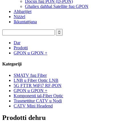
Docsis fuq PON (D-PON)
Għaliex daħħal Satellite fuq GPON
Aħbarijiet
Niżżel
Ikkuntattjana
Dar
Prodotti
GPON u GPON +
Kategoriji
SMATV fuq Fiber
LNB u Fiber Optic LNB
5G FTTR WiFi7 RF-PON
GPON u GPON +
Komponenti tal-Fiber Optic
Trasmettitur CATV u Nodi
CATV Mini Headend
Prodotti dehru