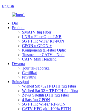
English
Dar
Prodotti
SMATV fuq Fiber
LNB u Fiber Optic LNB
5G FTTR WiFi7 RF-PON
GPON u GPON +
Komponenti tal-Fiber Optic
Trasmettitur CATV u Nodi
CATV Mini Headend
Dwarna
Tour tal-Fabbrika
Ċertifikat
Privattivi
Soluzzjoni
Wieħed Sib<32TP DTH fuq Fibra
Wieħed Sat 32 + TP DTH fuq fibra
Żewġ Satelliti DTH fuq Fiber
4 Sats fuq GPON
5G FTTR Wi-Fi7 RF-PON
CATV HFC għal 100% FTTH