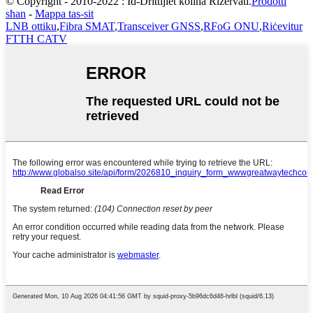
© Copyright - 2010-2022 : Id-Drittijiet kollha Riżervati.
Prodotti
sħan
-
Mappa tas-sit
LNB ottiku
,
Fibra SMAT
,
Transceiver GNSS
,
RFoG ONU
,
Riċevitur
FTTH CATV