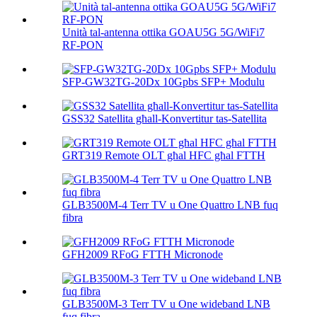
Unità tal-antenna ottika GOAU5G 5G/WiFi7
RF-PON
SFP-GW32TG-20Dx 10Gpbs SFP+ Modulu
GSS32 Satellita għall-Konvertitur tas-Satellita
GRT319 Remote OLT għal HFC għal FTTH
GLB3500M-4 Terr TV u One Quattro LNB fuq
fibra
GFH2009 RFoG FTTH Micronode
GLB3500M-3 Terr TV u One wideband LNB
fuq fibra