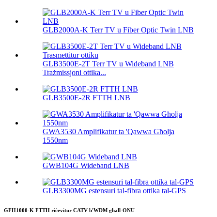
GLB2000A-K Terr TV u Fiber Optic Twin LNB
GLB3500E-2T Terr TV u Wideband LNB
Trażmissjoni ottika...
GLB3500E-2R FTTH LNB
GWA3530 Amplifikatur ta 'Qawwa Għolja
1550nm
GWB104G Wideband LNB
GLB3300MG estensuri tal-fibra ottika tal-GPS
GFH1000-K FTTH riċevitur CATV b'WDM għall-ONU