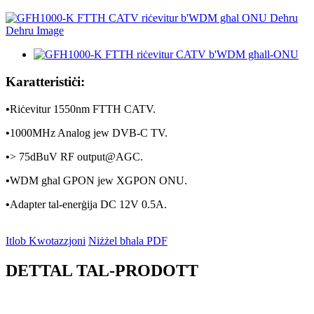
Karatteristiċi:
•
Riċevitur 1550nm FTTH CATV.
•
1000MHz Analog jew DVB-C TV.
•
> 75dBuV RF output@AGC.
•
WDM għal GPON jew XGPON ONU.
•
Adapter tal-enerġija DC 12V 0.5A.
Itlob Kwotazzjoni
Niżżel bħala PDF
DETTAL TAL-PRODOTT